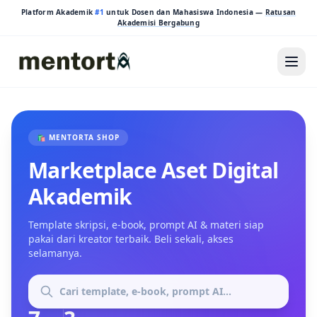
Platform Akademik
#1
untuk Dosen dan Mahasiswa Indonesia —
Ratusan
Akademisi Bergabung
🛍️ MENTORTA SHOP
Marketplace Aset Digital
Akademik
Template skripsi, e-book, prompt AI & materi siap
pakai dari kreator terbaik. Beli sekali, akses
selamanya.