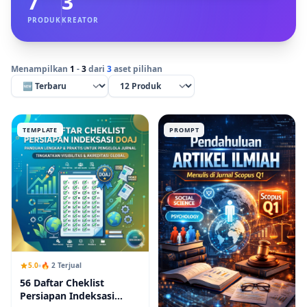
7
3
PRODUK
KREATOR
Menampilkan
1
-
3
dari
3
aset pilihan
TEMPLATE
PROMPT
5.0
🔥 2 Terjual
56 Daftar Cheklist
Persiapan Indeksasi