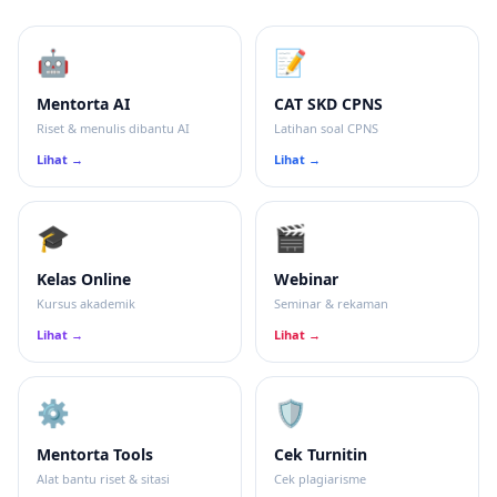
🤖
📝
Mentorta AI
CAT SKD CPNS
Riset & menulis dibantu AI
Latihan soal CPNS
Lihat →
Lihat →
🎓
🎬
Kelas Online
Webinar
Kursus akademik
Seminar & rekaman
Lihat →
Lihat →
⚙️
🛡
Mentorta Tools
Cek Turnitin
Alat bantu riset & sitasi
Cek plagiarisme