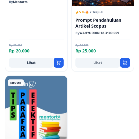
DOAJ Jurnal
By
Mentorta
5.0
🔥 2 Terjual
Prompt Pendahuluan
Artikel Scopus
By
WAHYUDDIN 18.3100.059
Rp 29.000
Rp 36.250
Rp 20.000
Rp 25.000
Lihat
Lihat
EBOOK