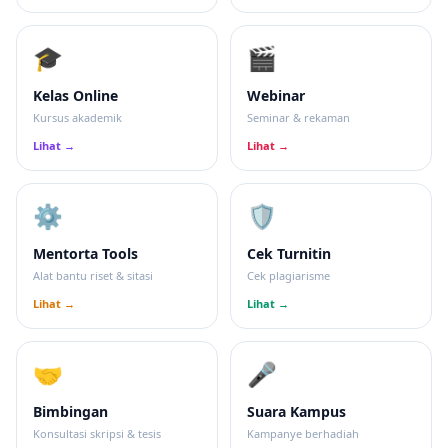
🎓
🎬
Kelas Online
Webinar
Kursus akademik
Seminar & rekaman
Lihat →
Lihat →
⚙️
🛡
Mentorta Tools
Cek Turnitin
Alat bantu riset & sitasi
Cek plagiarisme
Lihat →
Lihat →
🤝
🎤
Bimbingan
Suara Kampus
Konsultasi skripsi & tesis
Kampanye berhadiah