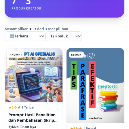
7
3
PRODUK
KREATOR
Menampilkan
1
-
3
dari
3
aset pilihan
PROMPT
EBOOK
5.0
🔥 1 Terjual
Prompt Hasil Penelitian
dan Pembahasan Skripsi
dan Tesis Kualitatif
By
Muh. Ilham Jaya
5.0
🔥 1 Terjual