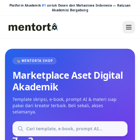
Platform Akademik
#1
untuk Dosen dan Mahasiswa Indonesia —
Ratusan
Akademisi Bergabung
🛍️ MENTORTA SHOP
Marketplace Aset Digital
Akademik
Template skripsi, e-book, prompt AI & materi siap
pakai dari kreator terbaik. Beli sekali, akses
selamanya.