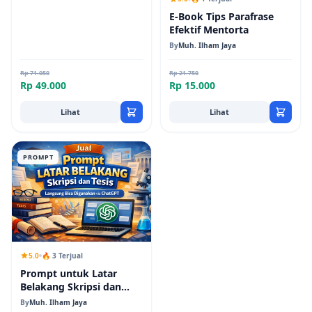
E-Book Tips Parafrase
Efektif Mentorta
By
Muh. Ilham Jaya
Rp 71.050
Rp 21.750
Rp 49.000
Rp 15.000
Lihat
Lihat
PROMPT
5.0
🔥 3 Terjual
Prompt untuk Latar
Belakang Skripsi dan
Tesis Kuantitatif
By
Muh. Ilham Jaya