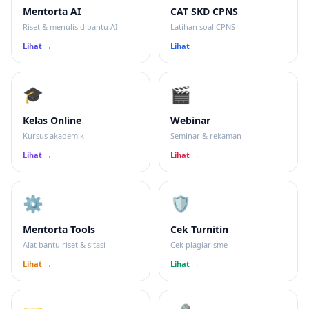
Mentorta AI
CAT SKD CPNS
Riset & menulis dibantu AI
Latihan soal CPNS
Lihat →
Lihat →
🎓
🎬
Kelas Online
Webinar
Kursus akademik
Seminar & rekaman
Lihat →
Lihat →
⚙️
🛡
Mentorta Tools
Cek Turnitin
Alat bantu riset & sitasi
Cek plagiarisme
Lihat →
Lihat →