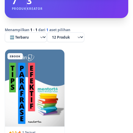
7
3
PRODUK
KREATOR
Menampilkan
1
-
1
dari
1
aset pilihan
EBOOK
5.0
🔥 1 Terjual