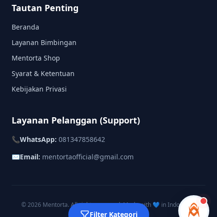
Tautan Penting
Beranda
Layanan Bimbingan
Mentorta Shop
Syarat & Ketentuan
Kebijakan Privasi
Layanan Pelanggan (Support)
📞
WhatsApp:
081347858642
✉️
Email:
mentortaofficial@gmail.com
© 2026 Mentorta. All rights reserved. Made with 💙 in Indonesia.
Instagram
TikTok
Filter Kategori