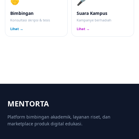
🤝
🎤
Bimbingan
Suara Kampus
Konsultasi skripsi & tesis
Kampanye berhadiah
Lihat →
Lihat →
MENTORTA
Platform bimbingan akademik, layanan riset, dan
marketplace produk digital edukasi.