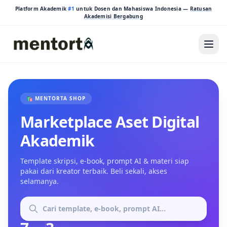
Platform Akademik
#1
untuk Dosen dan Mahasiswa Indonesia —
Ratusan
Akademisi Bergabung
🛍️ MENTORTA SHOP
Marketplace Aset Digital
Akademik
Template skripsi, e-book, prompt AI & materi siap
pakai dari kreator terbaik. Beli sekali, akses
selamanya.