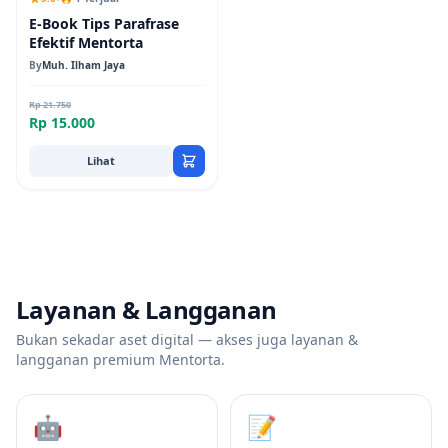
E-Book Tips Parafrase
Efektif Mentorta
By
Muh. Ilham Jaya
Rp 21.750
Rp 15.000
Lihat
Layanan & Langganan
Bukan sekadar aset digital — akses juga layanan &
langganan premium Mentorta.
🤖
📝