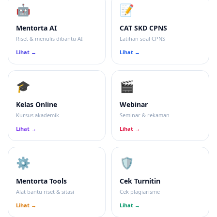
🤖
📝
Mentorta AI
CAT SKD CPNS
Riset & menulis dibantu AI
Latihan soal CPNS
Lihat →
Lihat →
🎓
🎬
Kelas Online
Webinar
Kursus akademik
Seminar & rekaman
Lihat →
Lihat →
⚙️
🛡
Mentorta Tools
Cek Turnitin
Alat bantu riset & sitasi
Cek plagiarisme
Lihat →
Lihat →