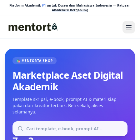
Platform Akademik
#1
untuk Dosen dan Mahasiswa Indonesia —
Ratusan
Akademisi Bergabung
🛍️ MENTORTA SHOP
Marketplace Aset Digital
Akademik
Template skripsi, e-book, prompt AI & materi siap
pakai dari kreator terbaik. Beli sekali, akses
selamanya.