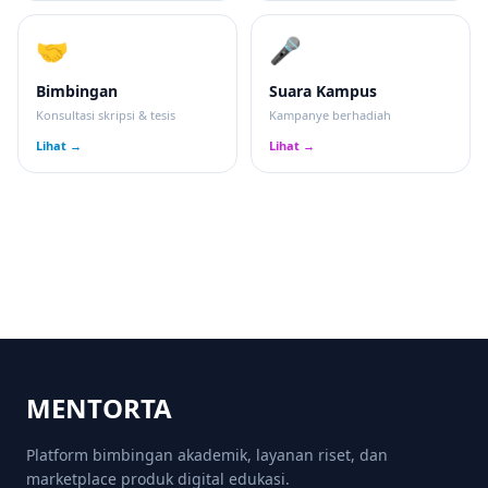
🤝
🎤
Bimbingan
Suara Kampus
Konsultasi skripsi & tesis
Kampanye berhadiah
Lihat →
Lihat →
MENTORTA
Platform bimbingan akademik, layanan riset, dan
marketplace produk digital edukasi.