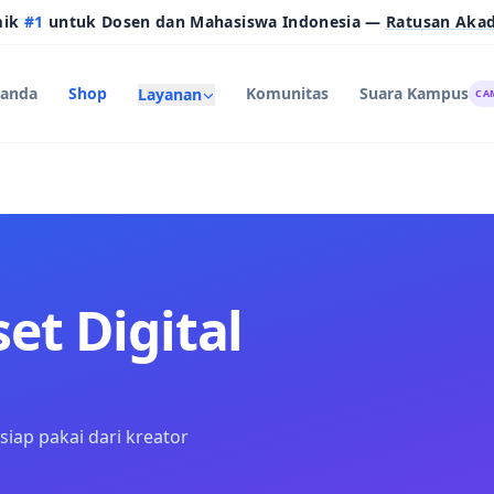
mik
#1
untuk Dosen dan Mahasiswa Indonesia —
Ratusan Aka
randa
Shop
Komunitas
Suara Kampus
Layanan
CA
et Digital
siap pakai dari kreator