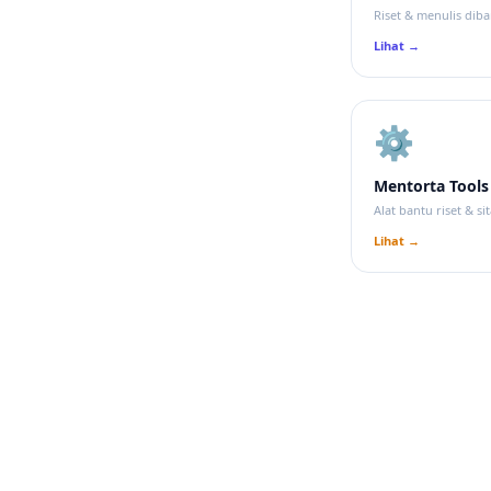
Riset & menulis diba
Lihat →
⚙️
Mentorta Tools
Alat bantu riset & sit
Lihat →