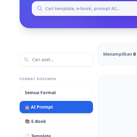
Menampilkan
0
FORMAT DOKUMEN
Semua Format
🤖 AI Prompt
📚 E-Book
📄 Template