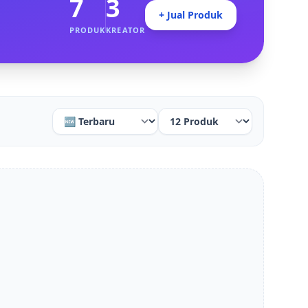
7
3
+ Jual Produk
PRODUK
KREATOR