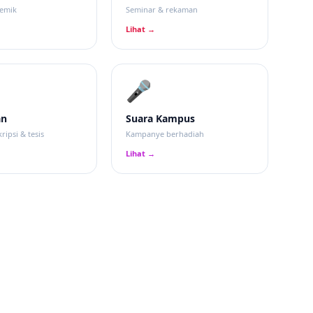
demik
Seminar & rekaman
Lihat →
🎤
an
Suara Kampus
ripsi & tesis
Kampanye berhadiah
Lihat →