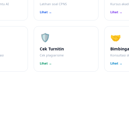
ntu AI
Latihan soal CPNS
Kursus aka
Lihat →
Lihat →
🛡
🤝
Cek Turnitin
Bimbing
asi
Cek plagiarisme
Konsultasi sk
Lihat →
Lihat →