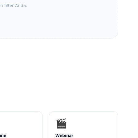
 filter Anda.
🎬
ine
Webinar