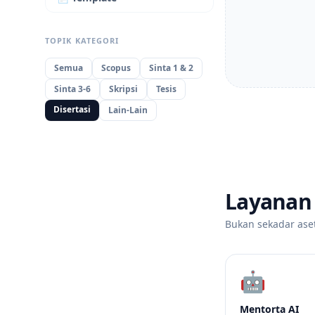
TOPIK KATEGORI
Semua
Scopus
Sinta 1 & 2
Sinta 3-6
Skripsi
Tesis
Disertasi
Lain-Lain
Layanan
Bukan sekadar ase
🤖
Mentorta AI