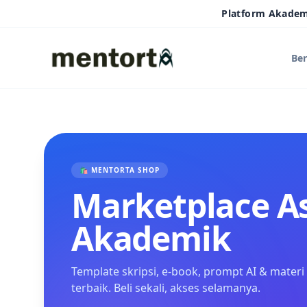
Platform Akade
Be
🛍️ MENTORTA SHOP
Marketplace As
Akademik
Template skripsi, e-book, prompt AI & materi 
terbaik. Beli sekali, akses selamanya.