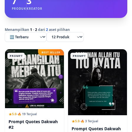
7
3
PRODUK
KREATOR
Menampilkan
1
-
2
dari
2
aset pilihan
BEST SELLER
PROMPT
PROMPT
5.0
🔥 19 Terjual
Prompt Quotes Dakwah
5.0
🔥 3 Terjual
#2
Prompt Quotes Dakwah