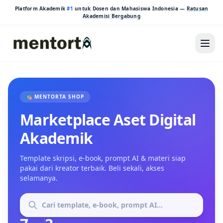
Platform Akademik
#1
untuk Dosen dan Mahasiswa Indonesia —
Ratusan
Akademisi Bergabung
🛍️ MENTORTA SHOP
Marketplace Aset Digital
Akademik
Template skripsi, e-book, prompt AI & materi siap
pakai dari kreator terbaik. Beli sekali, akses
selamanya.