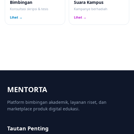
Bimbingan
Suara Kampus
Konsultasi skripsi & tesis
Kampanye berhadiah
Lihat →
Lihat →
MENTORTA
Platform bimbingan akademik, layanan riset, dan
marketplace produk digital edukasi.
Tautan Penting