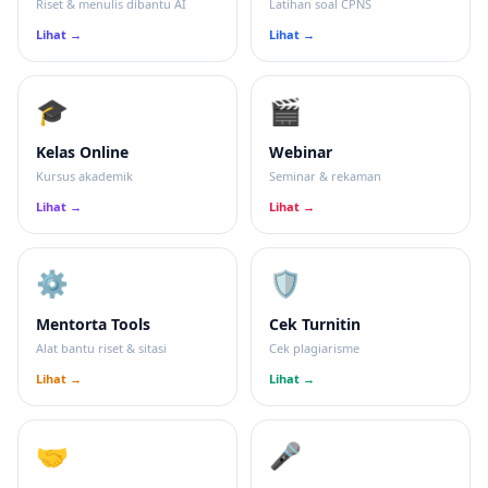
Riset & menulis dibantu AI
Latihan soal CPNS
Lihat →
Lihat →
🎓
🎬
Kelas Online
Webinar
Kursus akademik
Seminar & rekaman
Lihat →
Lihat →
⚙️
🛡
Mentorta Tools
Cek Turnitin
Alat bantu riset & sitasi
Cek plagiarisme
Lihat →
Lihat →
🤝
🎤