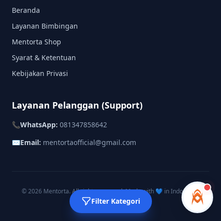
Beranda
Layanan Bimbingan
Mentorta Shop
Syarat & Ketentuan
Kebijakan Privasi
Layanan Pelanggan (Support)
📞
WhatsApp:
081347858642
✉️
Email:
mentortaofficial@gmail.com
© 2026 Mentorta. All rights reserved. Made with 💙 in Indonesia.
Instagram
TikTok
Filter Kategori