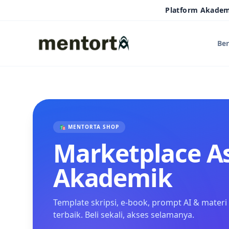
Platform Akade
Be
🛍️ MENTORTA SHOP
Marketplace As
Akademik
Template skripsi, e-book, prompt AI & materi 
terbaik. Beli sekali, akses selamanya.