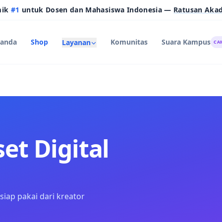
mik
#1
untuk Dosen dan Mahasiswa Indonesia —
Ratusan Aka
randa
Shop
Komunitas
Suara Kampus
Layanan
CA
et Digital
siap pakai dari kreator