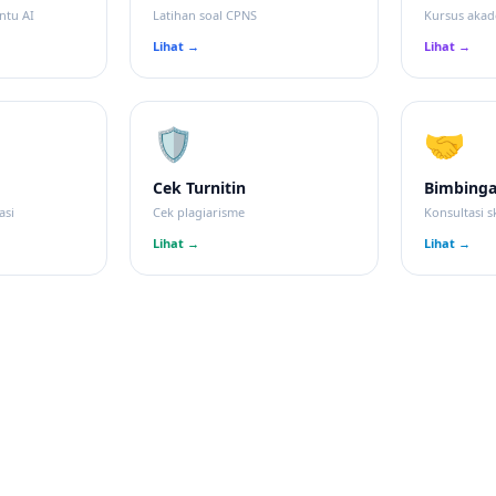
ntu AI
Latihan soal CPNS
Kursus aka
Lihat →
Lihat →
🛡
🤝
Cek Turnitin
Bimbing
asi
Cek plagiarisme
Konsultasi sk
Lihat →
Lihat →