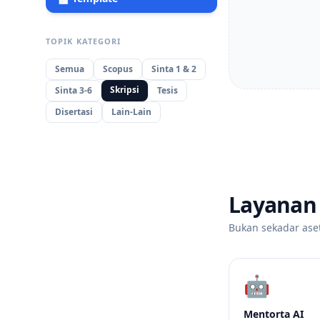
TOPIK KATEGORI
Semua
Scopus
Sinta 1 & 2
Skripsi
Sinta 3-6
Tesis
Disertasi
Lain-Lain
Layanan
Bukan sekadar ase
🤖
Mentorta AI