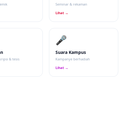
demik
Seminar & rekaman
Lihat →
🎤
an
Suara Kampus
ripsi & tesis
Kampanye berhadiah
Lihat →