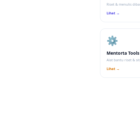
Riset & menulis diba
Lihat →
⚙️
Mentorta Tools
Alat bantu riset & sit
Lihat →