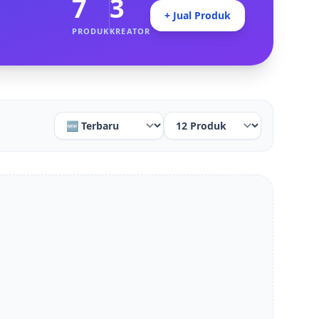
7
3
+ Jual Produk
PRODUK
KREATOR