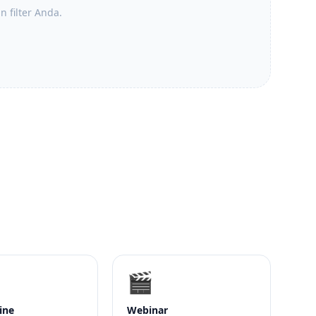
 filter Anda.
🎬
ine
Webinar