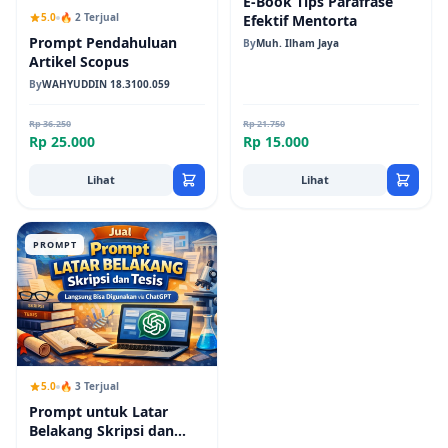
E-Book Tips Parafrase
5.0
🔥 2 Terjual
Efektif Mentorta
Prompt Pendahuluan
By
Muh. Ilham Jaya
Artikel Scopus
By
WAHYUDDIN 18.3100.059
Rp 36.250
Rp 21.750
Rp 25.000
Rp 15.000
Lihat
Lihat
PROMPT
5.0
🔥 3 Terjual
Prompt untuk Latar
Belakang Skripsi dan