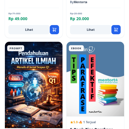
DOAJ Jurnal
By
Mentorta
Rp 71.050
Rp 29.000
Rp 49.000
Rp 20.000
Lihat
Lihat
PROMPT
EBOOK
5.0
🔥 1 Terjual