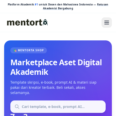
Platform Akademik
#1
untuk Dosen dan Mahasiswa Indonesia —
Ratusan
Akademisi Bergabung
🛍️ MENTORTA SHOP
Marketplace Aset Digital
Akademik
Template skripsi, e-book, prompt AI & materi siap
pakai dari kreator terbaik. Beli sekali, akses
selamanya.