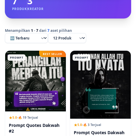
7
3
PRODUK
KREATOR
Menampilkan
1
-
7
dari
7
aset pilihan
BEST SELLER
PROMPT
PROMPT
5.0
🔥 19 Terjual
Prompt Quotes Dakwah
5.0
🔥 3 Terjual
#2
Prompt Quotes Dakwah