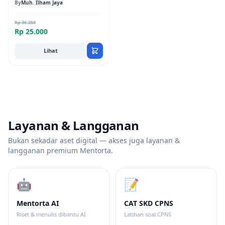
Tesis Kuantitatif
By
Muh. Ilham Jaya
Rp 36.250
Rp 25.000
Lihat
Layanan & Langganan
Bukan sekadar aset digital — akses juga layanan &
langganan premium Mentorta.
🤖
📝
Mentorta AI
CAT SKD CPNS
Riset & menulis dibantu AI
Latihan soal CPNS