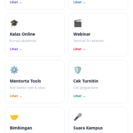
Lihat →
Lihat →
🎓
🎬
Kelas Online
Webinar
Kursus akademik
Seminar & rekaman
Lihat →
Lihat →
⚙️
🛡
Mentorta Tools
Cek Turnitin
Alat bantu riset & sitasi
Cek plagiarisme
Lihat →
Lihat →
🤝
🎤
Bimbingan
Suara Kampus