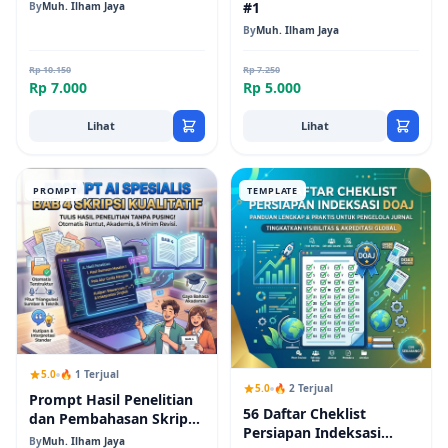
#1
By
Muh. Ilham Jaya
By
Muh. Ilham Jaya
Rp 10.150
Rp 7.250
Rp 7.000
Rp 5.000
Lihat
Lihat
PROMPT
TEMPLATE
5.0
🔥 1 Terjual
5.0
🔥 2 Terjual
Prompt Hasil Penelitian
56 Daftar Cheklist
dan Pembahasan Skripsi
Persiapan Indeksasi
dan Tesis Kualitatif
By
Muh. Ilham Jaya