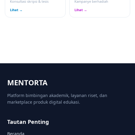
Konsultasi skripsi & tesis
Kampanye berhadiah
Lihat →
Lihat →
MENTORTA
Platform bimbingan akademik, layanan riset, dan
marketplace produk digital edukasi.
Tautan Penting
Beranda